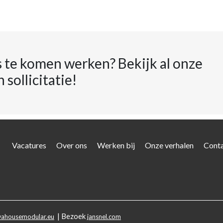
ns te komen werken? Bekijk al onze
 sollicitatie!
Vacatures
Over ons
Werken bij
Onze verhalen
Cont
| Bezoek
wahousemodular.eu
jansnel.com