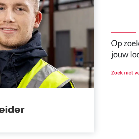
Op zoek
jouw lo
Zoek niet v
eider