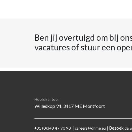
Ben jij overtuigd om bij o
vacatures of stuur een open
Hoofdkantoor
Willeskop 94, 3417 ME Montfoort
|
| Bezoek
+31 (0)348 47 90 90
careers@dhme.eu
dai